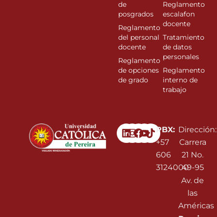
de
Reglamento
posgrados
escalafon
docente
Reglamento
del personal
Tratamiento
docente
de datos
personales
Reglamento
de opciones
Reglamento
de grado
interno de
trabajo
Linkedin
Instagram
Facebook
Youtube
PBX:
Dirección:
+57
Carrera
606
21 No.
3124000
49-95
Av. de
las
Américas