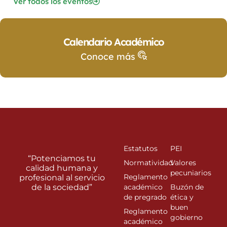
Ver todos los eventos
Calendario Académico
Conoce más
Estatutos
PEI
“Potenciamos tu
Normatividad
Valores
calidad humana y
pecuniarios
Reglamento
profesional al servicio
de la sociedad”
académico
Buzón de
de pregrado
ética y
buen
Reglamento
gobierno
académico