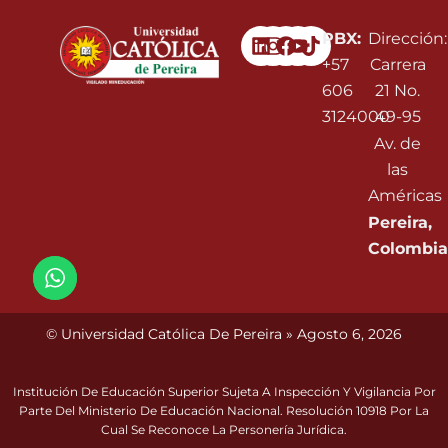
Linkedin
Instagram
Facebook
Youtube
PBX:
Dirección:
+57
Carrera
606
21 No.
3124000
49-95
Av. de
las
Américas
Pereira,
Colombia
© Universidad Católica De Pereira » Agosto 6, 2026
Institución De Educación Superior Sujeta A Inspección Y Vigilancia Por
Parte Del Ministerio De Educación Nacional. Resolución 10918 Por La
Cual Se Reconoce La Personería Jurídica.