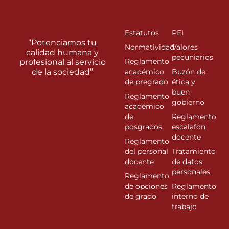
Estatutos
PEI
“Potenciamos tu
Normatividad
Valores
calidad humana y
pecuniarios
Reglamento
profesional al servicio
de la sociedad”
académico
Buzón de
de pregrado
ética y
buen
Reglamento
gobierno
académico
de
Reglamento
posgrados
escalafon
docente
Reglamento
del personal
Tratamiento
docente
de datos
personales
Reglamento
de opciones
Reglamento
de grado
interno de
trabajo