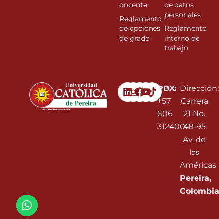
docente
de datos
personales
Reglamento
de opciones
Reglamento
de grado
interno de
trabajo
Linkedin
Instagram
Facebook
Youtube
PBX:
Dirección:
+57
Carrera
606
21 No.
3124000
49-95
Av. de
las
Américas
Pereira,
Colombia