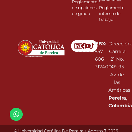
Reglamento
de opciones
Reglamento
de grado
interno de
trabajo
Linkedin
Instagram
Facebook
Youtube
PBX:
Dirección:
+57
Carrera
606
21 No.
3124000
49-95
Av. de
las
Américas
Pereira,
Colombia
© Universidad Católica De Pereira » Agosto 7, 2026