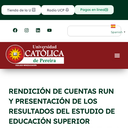
Ir
contenido
al
Pagos en línea
Tienda de la U
Radio UCP
contenido
F
I
L
Y
Search
a
n
i
o
Spanish
▼
c
s
n
u
e
t
k
t
b
a
e
u
o
g
d
b
o
r
i
e
k
a
n
m
RENDICIÓN DE CUENTAS RUN
Y PRESENTACIÓN DE LOS
RESULTADOS DEL ESTUDIO DE
EDUCACIÓN SUPERIOR