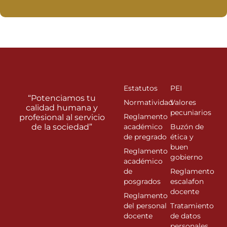
Estatutos
PEI
“Potenciamos tu
Normatividad
Valores
calidad humana y
pecuniarios
Reglamento
profesional al servicio
de la sociedad”
académico
Buzón de
de pregrado
ética y
buen
Reglamento
gobierno
académico
de
Reglamento
posgrados
escalafon
docente
Reglamento
del personal
Tratamiento
docente
de datos
personales