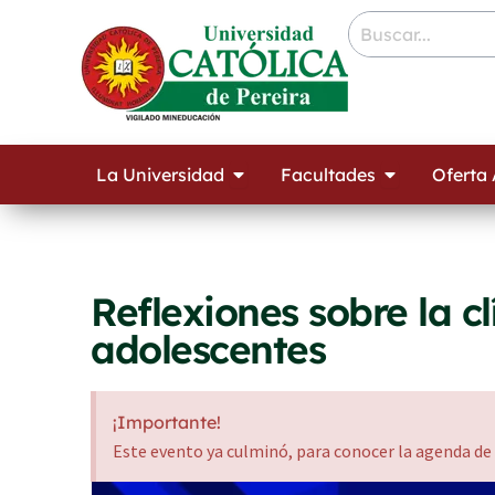
Ir
contenido
al
contenido
Open La Universidad
Open Facult
La Universidad
Facultades
Oferta
Reflexiones sobre la cl
adolescentes
¡Importante!
Este evento ya culminó, para conocer la agenda de