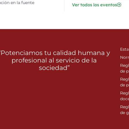
ción en la fuente
Ver todos los eventos
Esta
“Potenciamos tu calidad humana y
Nor
profesional al servicio de la
Reg
sociedad”
de p
Reg
de 
Regl
doc
Reg
de g