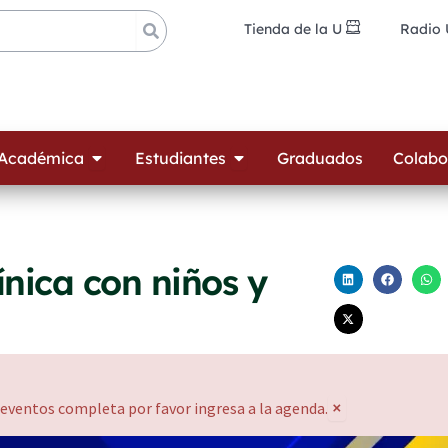
Tienda de la U
Radio
ades
Open Oferta Académica
Open Estudiantes
 Académica
Estudiantes
Graduados
Colabo
ínica con niños y
×
 eventos completa por favor ingresa a la agenda.