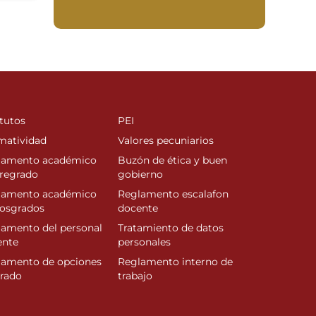
tutos
PEI
matividad
Valores pecuniarios
lamento académico
Buzón de ética y buen
regrado
gobierno
lamento académico
Reglamento escalafon
posgrados
docente
amento del personal
Tratamiento de datos
ente
personales
lamento de opciones
Reglamento interno de
rado
trabajo