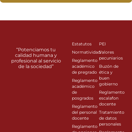
Estatutos
PEI
“Potenciamos tu
Normatividad
Valores
calidad humana y
pecuniarios
Reglamento
profesional al servicio
de la sociedad”
académico
Buzón de
de pregrado
ética y
buen
Reglamento
gobierno
académico
de
Reglamento
posgrados
escalafon
docente
Reglamento
del personal
Tratamiento
docente
de datos
personales
Reglamento