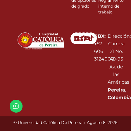
de opciones
Reglamento
de grado
interno de
trabajo
Linkedin
Instagram
Facebook
Youtube
PBX:
Dirección:
+57
Carrera
606
21 No.
3124000
49-95
Av. de
las
Américas
Pereira,
Colombia
© Universidad Católica De Pereira » Agosto 8, 2026