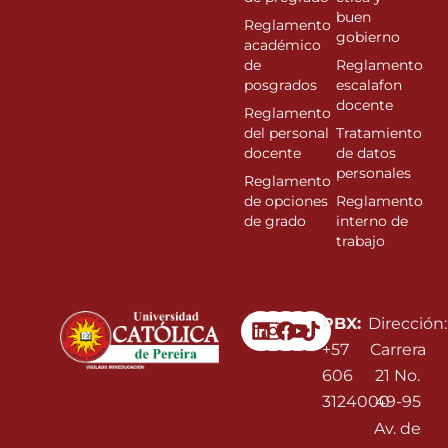
buen
Reglamento
gobierno
académico
de
Reglamento
posgrados
escalafon
docente
Reglamento
del personal
Tratamiento
docente
de datos
personales
Reglamento
de opciones
Reglamento
de grado
interno de
trabajo
Linkedin
Instagram
Facebook
Youtube
PBX:
Dirección:
+57
Carrera
606
21 No.
3124000
49-95
Av. de