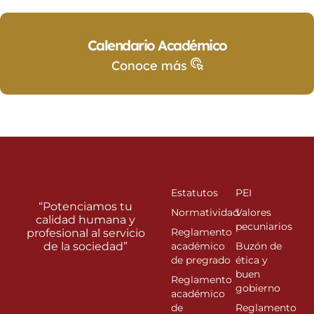
Calendario Académico
Conoce más
Estatutos
PEI
“Potenciamos tu
Normatividad
Valores
calidad humana y
pecuniarios
Reglamento
profesional al servicio
de la sociedad”
académico
Buzón de
de pregrado
ética y
buen
Reglamento
gobierno
académico
de
Reglamento