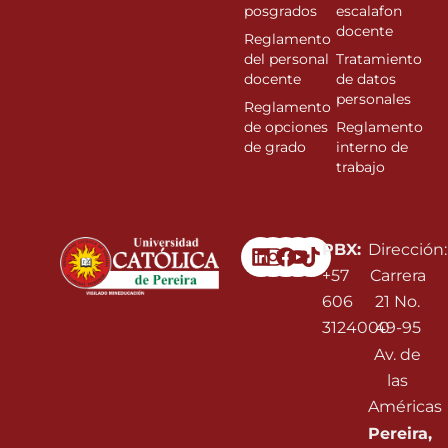
posgrados
escalafon
docente
Reglamento
del personal
Tratamiento
docente
de datos
personales
Reglamento
de opciones
Reglamento
de grado
interno de
trabajo
Linkedin
Instagram
Facebook
Youtube
PBX:
Dirección:
+57
Carrera
606
21 No.
3124000
49-95
Av. de
las
Américas
Pereira,