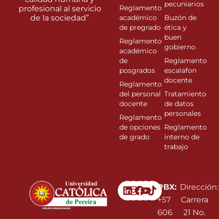
pecuniarios
Reglamento
profesional al servicio
de la sociedad”
académico
Buzón de
de pregrado
ética y
buen
Reglamento
gobierno
académico
de
Reglamento
posgrados
escalafon
docente
Reglamento
del personal
Tratamiento
docente
de datos
personales
Reglamento
de opciones
Reglamento
de grado
interno de
trabajo
Linkedin
Instagram
Facebook
Youtube
PBX:
Dirección:
+57
Carrera
606
21 No.