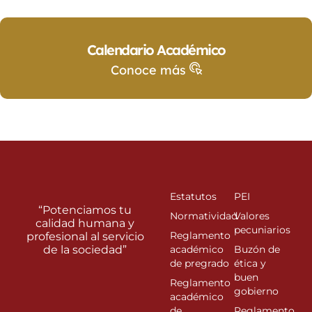
Calendario Académico
Conoce más
Estatutos
PEI
“Potenciamos tu
Normatividad
Valores
calidad humana y
pecuniarios
Reglamento
profesional al servicio
de la sociedad”
académico
Buzón de
de pregrado
ética y
buen
Reglamento
gobierno
académico
de
Reglamento