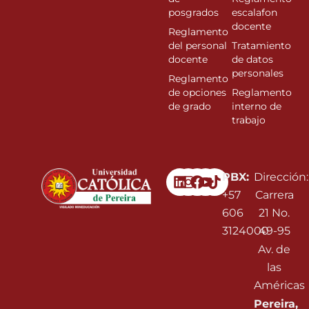
posgrados
escalafon
docente
Reglamento
del personal
Tratamiento
docente
de datos
personales
Reglamento
de opciones
Reglamento
de grado
interno de
trabajo
Linkedin
Instagram
Facebook
Youtube
PBX:
Dirección:
+57
Carrera
606
21 No.
3124000
49-95
Av. de
las
Américas
Pereira,