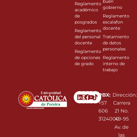
buen
Reglamento
gobierno
académico
de
Reglamento
posgrados
escalafon
docente
Reglamento
del personal
Tratamiento
docente
de datos
personales
Reglamento
de opciones
Reglamento
de grado
interno de
trabajo
Linkedin
Instagram
Facebook
Youtube
PBX:
Dirección:
+57
Carrera
606
21 No.
3124000
49-95
Av. de
las