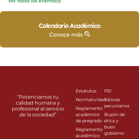
Ver todos los eventos
Calendario Académico
Conoce más
Estatutos
PEI
“Potenciamos tu
Normatividad
Valores
calidad humana y
pecuniarios
Reglamento
profesional al servicio
de la sociedad”
académico
Buzón de
de pregrado
ética y
buen
Reglamento
gobierno
académico