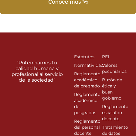
Conoce más
Estatutos
PEI
“Potenciamos tu
Normatividad
Valores
calidad humana y
pecuniarios
Reglamento
profesional al servicio
de la sociedad”
académico
Buzón de
de pregrado
ética y
buen
Reglamento
gobierno
académico
de
Reglamento
posgrados
escalafon
docente
Reglamento
del personal
Tratamiento
docente
de datos