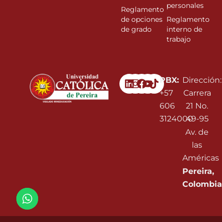
personales
Reglamento
de opciones
Reglamento
de grado
interno de
trabajo
Linkedin
Instagram
Facebook
Youtube
PBX:
Dirección:
+57
Carrera
606
21 No.
3124000
49-95
Av. de
las
Américas
Pereira,
Colombia