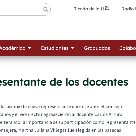
Tienda de la U
Radio
ades
Open Oferta Académica
Open Estudiantes
 Académica
Estudiantes
Graduados
Colabo
esentante de los docentes
edo, asumió la nueva representante docente ante el Consejo
canos y el vicerrector agradecieron al docente Carlos Arturo
reiterando la importancia de su participación como representante
nsejera, Martha Juliana Villegas fue elegida en las pasadas