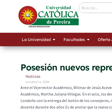
Ir
contenido
al
contenido
Open La Universidad
Open Facult
La Universidad
Facultades
Oferta
Posesión nuevos repr
Noticias
octubre 14, 2016
Ante el Vicerrector Académico, Wilmar de Jesús Acev
Académico, Martha Juliana Villegas. En el acto, los de
Londoño con la entrega del botón de los consejeros, 
docente durante dos años Es de anotar que la nueva co