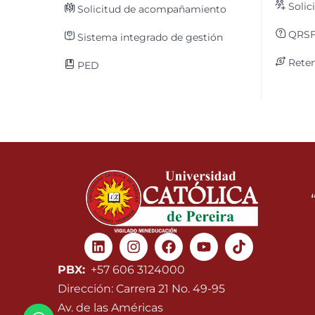
Solic
Solicitud de acompañamiento
QRS
Sistema integrado de gestión
Reten
PED
Linkedin
Instagram
Facebook
Youtube
PBX:
+57 606 3124000
Dirección: Carrera 21 No. 49-95
Av. de las Américas