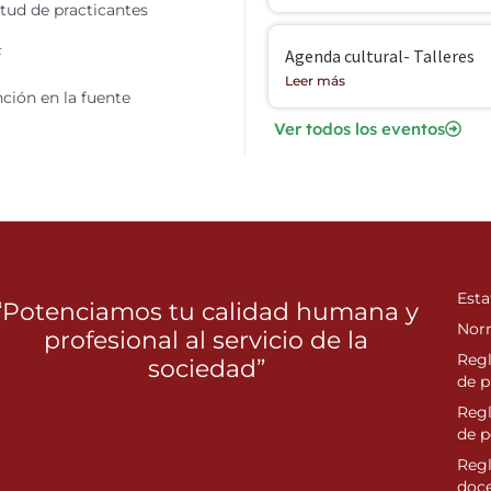
itud de practicantes
F
Agenda cultural- Talleres
Leer más
ción en la fuente
Ver todos los eventos
Esta
“Potenciamos tu calidad humana y
Nor
profesional al servicio de la
Reg
sociedad”
de p
Reg
de 
Regl
doc