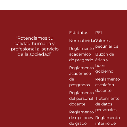
Estatutos
PEI
“Potenciamos tu
Normatividad
Valores
calidad humana y
pecuniarios
Reglamento
profesional al servicio
de la sociedad”
académico
Buzón de
de pregrado
ética y
buen
Reglamento
gobierno
académico
de
Reglamento
posgrados
escalafon
docente
Reglamento
del personal
Tratamiento
docente
de datos
personales
Reglamento
de opciones
Reglamento
de grado
interno de