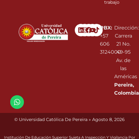
trabajo
Linkedin
Instagram
Facebook
Youtube
PBX:
Dirección:
+57
Carrera
606
21 No.
3124000
49-95
Av. de
las
Américas
Pereira,
Colombia
© Universidad Católica De Pereira » Agosto 8, 2026
Institución De Educación Superior Sujeta A Inspección Y Vigilancia Por