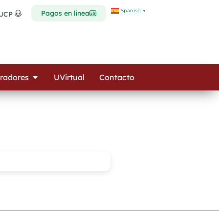
Spanish
▼
Pagos en línea
 UCP
Open Colaboradores
radores
UVirtual
Contacto