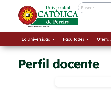
Ir
contenido
al
contenido
Open La Universidad
Open Facult
La Universidad
Facultades
Oferta
Perfil docente