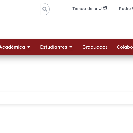
Tienda de la U
Radio
ades
Open Oferta Académica
Open Estudiantes
 Académica
Estudiantes
Graduados
Colabo