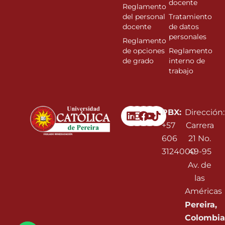
docente
Reglamento
del personal
Tratamiento
docente
de datos
personales
Reglamento
de opciones
Reglamento
de grado
interno de
trabajo
Linkedin
Instagram
Facebook
Youtube
PBX:
Dirección:
+57
Carrera
606
21 No.
3124000
49-95
Av. de
las
Américas
Pereira,
Colombia