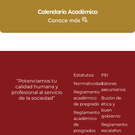
Calendario Académico
Conoce más
Estatutos
PEI
“Potenciamos tu
Normatividad
Valores
calidad humana y
pecuniarios
Reglamento
profesional al servicio
de la sociedad”
académico
Buzón de
de pregrado
ética y
buen
Reglamento
gobierno
académico
de
Reglamento
posgrados
escalafon