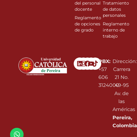
del personal
Tratamiento
docente
de datos
personales
Reglamento
de opciones
Reglamento
de grado
interno de
trabajo
Linkedin
Instagram
Facebook
Youtube
PBX:
Dirección:
+57
Carrera
606
21 No.
3124000
49-95
Av. de
las
Américas
Pereira,
Colombia