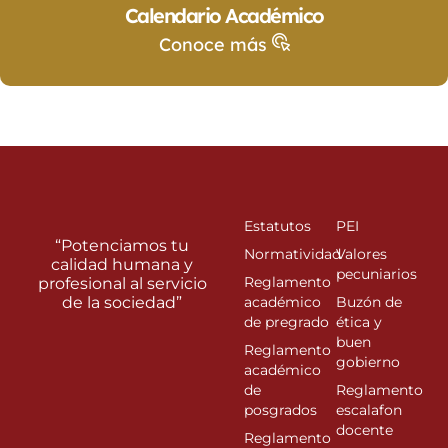
Calendario Académico
Conoce más
Estatutos
PEI
“Potenciamos tu
Normatividad
Valores
calidad humana y
pecuniarios
Reglamento
profesional al servicio
de la sociedad”
académico
Buzón de
de pregrado
ética y
buen
Reglamento
gobierno
académico
de
Reglamento
posgrados
escalafon
docente
Reglamento