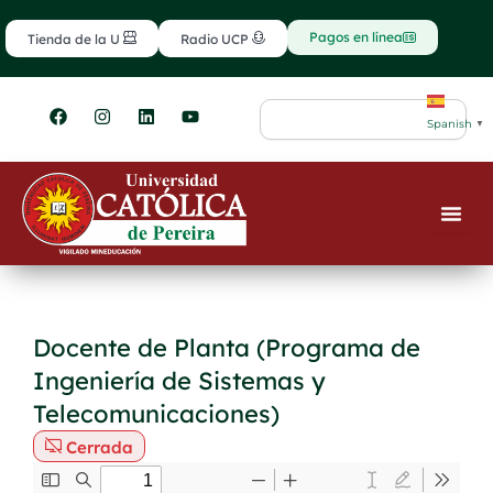
Ir
contenido
al
Pagos en línea
Tienda de la U
Radio UCP
contenido
F
I
L
Y
Search
a
n
i
o
Spanish
▼
c
s
n
u
e
t
k
t
b
a
e
u
o
g
d
b
o
r
i
e
k
a
n
m
Docente de Planta (Programa de
Ingeniería de Sistemas y
Telecomunicaciones)
Cerrada