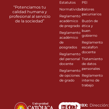
Estatutos
PEI
“Potenciamos tu
Normatividad
Valores
calidad humana y
pecuniarios
Reglamento
profesional al servicio
de la sociedad”
académico
Buzón de
de pregrado
ética y
buen
Reglamento
gobierno
académico
de
Reglamento
posgrados
escalafon
docente
Reglamento
del personal
Tratamiento
docente
de datos
personales
Reglamento
de opciones
Reglamento
de grado
interno de
trabajo
Linkedin
Instagram
Facebook
Youtube
PBX:
Dirección: