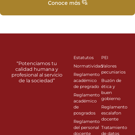
Conoce más
Estatutos
PEI
“Potenciamos tu
Normatividad
Valores
calidad humana y
pecuniarios
Reglamento
profesional al servicio
de la sociedad”
académico
Buzón de
de pregrado
ética y
buen
Reglamento
gobierno
académico
de
Reglamento
posgrados
escalafon
docente
Reglamento
del personal
Tratamiento
docente
de datos