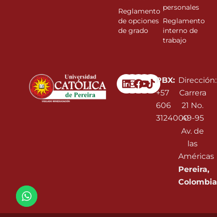
personales
Reglamento
de opciones
Reglamento
de grado
interno de
trabajo
Linkedin
Instagram
Facebook
Youtube
PBX:
Dirección:
+57
Carrera
606
21 No.
3124000
49-95
Av. de
las
Américas
Pereira,
Colombia