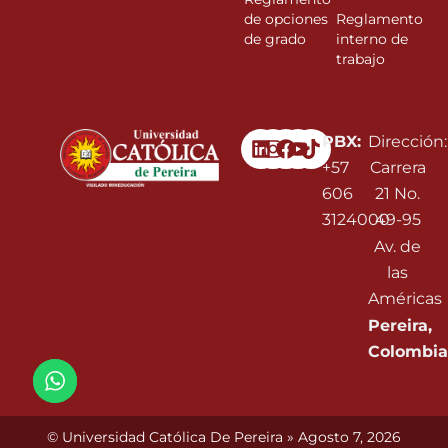
de opciones
Reglamento
de grado
interno de
trabajo
Linkedin
Instagram
Facebook
Youtube
PBX:
Dirección:
+57
Carrera
606
21 No.
3124000
49-95
Av. de
las
Américas
Pereira,
Colombia
© Universidad Católica De Pereira » Agosto 7, 2026