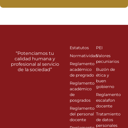
Estatutos
PEI
“Potenciamos tu
Normatividad
Valores
calidad humana y
pecuniarios
Reglamento
profesional al servicio
de la sociedad”
académico
Buzón de
de pregrado
ética y
buen
Reglamento
gobierno
académico
de
Reglamento
posgrados
escalafon
docente
Reglamento
del personal
Tratamiento
docente
de datos
personales
Reglamento