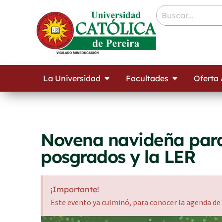
Ir
contenido
al
contenido
Open La Universidad
Open Facult
La Universidad
Facultades
Oferta
Novena navideña para
posgrados y la LER
¡Importante!
Este evento ya culminó, para conocer la agenda de