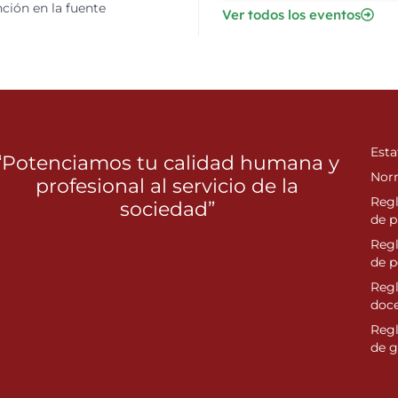
ción en la fuente
Ver todos los eventos
Esta
“Potenciamos tu calidad humana y
Nor
profesional al servicio de la
Reg
sociedad”
de p
Reg
de 
Regl
doc
Reg
de g