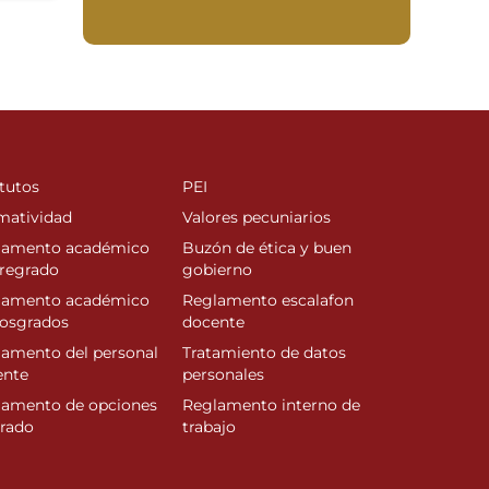
tutos
PEI
matividad
Valores pecuniarios
lamento académico
Buzón de ética y buen
regrado
gobierno
lamento académico
Reglamento escalafon
posgrados
docente
amento del personal
Tratamiento de datos
ente
personales
lamento de opciones
Reglamento interno de
rado
trabajo