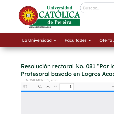
Ir
contenido
al
contenido
Open La Universidad
Open Facult
La Universidad
Facultades
Oferta
Resolución rectoral No. 081 “Por l
Profesoral basado en Logros Aca
NOVIEMBRE 15, 2018