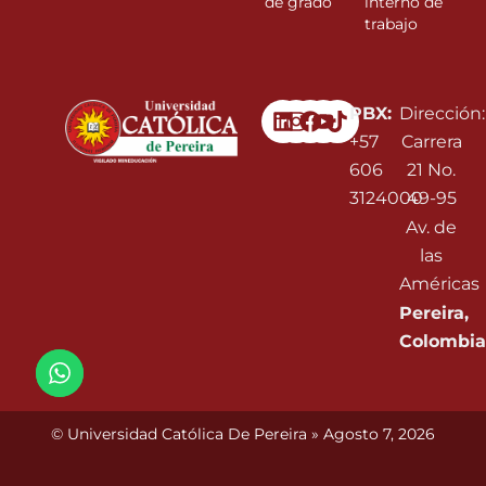
de grado
interno de
trabajo
Linkedin
Instagram
Facebook
Youtube
PBX:
Dirección:
+57
Carrera
606
21 No.
3124000
49-95
Av. de
las
Américas
Pereira,
Colombia
© Universidad Católica De Pereira » Agosto 7, 2026