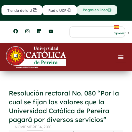
Ir
contenido
al
Pagos en línea
Tienda de la U
Radio UCP
contenido
F
I
L
Y
Search
a
n
i
o
Spanish
▼
c
s
n
u
e
t
k
t
b
a
e
u
o
g
d
b
o
r
i
e
k
a
n
m
Resolución rectoral No. 080 “Por la
cual se fijan los valores que la
Universidad Católica de Pereira
pagará por diversos servicios”
NOVIEMBRE 14, 2018