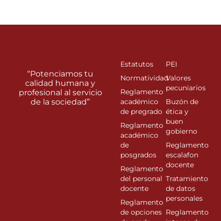
Estatutos
PEI
“Potenciamos tu
Normatividad
Valores
calidad humana y
pecuniarios
Reglamento
profesional al servicio
de la sociedad”
académico
Buzón de
de pregrado
ética y
buen
Reglamento
gobierno
académico
de
Reglamento
posgrados
escalafon
docente
Reglamento
del personal
Tratamiento
docente
de datos
personales
Reglamento
de opciones
Reglamento