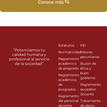
Conoce más
Estatutos
PEI
“Potenciamos tu
Normatividad
Valores
calidad humana y
pecuniarios
Reglamento
profesional al servicio
de la sociedad”
académico
Buzón de
de pregrado
ética y
buen
Reglamento
gobierno
académico
de
Reglamento
posgrados
escalafon
docente
Reglamento
del personal
Tratamiento
docente
de datos