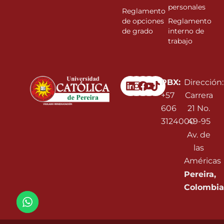
personales
Reglamento
de opciones
Reglamento
de grado
interno de
trabajo
Linkedin
Instagram
Facebook
Youtube
PBX:
Dirección:
+57
Carrera
606
21 No.
3124000
49-95
Av. de
las
Américas
Pereira,
Colombia