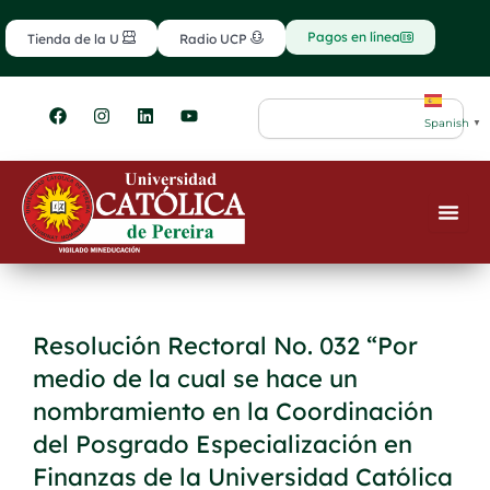
Ir
contenido
al
Pagos en línea
Tienda de la U
Radio UCP
contenido
F
I
L
Y
Search
a
n
i
o
Spanish
▼
c
s
n
u
e
t
k
t
b
a
e
u
o
g
d
b
o
r
i
e
k
a
n
m
Resolución Rectoral No. 032 “Por
medio de la cual se hace un
nombramiento en la Coordinación
del Posgrado Especialización en
Finanzas de la Universidad Católica