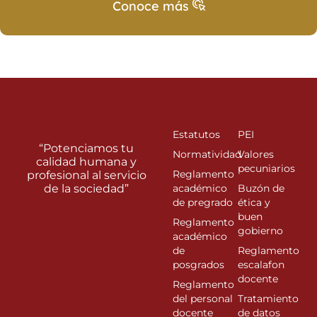
Conoce más
Estatutos
PEI
“Potenciamos tu
Normatividad
Valores
calidad humana y
pecuniarios
Reglamento
profesional al servicio
de la sociedad”
académico
Buzón de
de pregrado
ética y
buen
Reglamento
gobierno
académico
de
Reglamento
posgrados
escalafon
docente
Reglamento
del personal
Tratamiento
docente
de datos