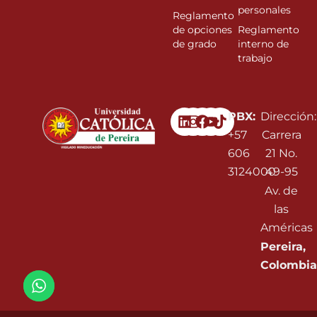
personales
Reglamento
de opciones
Reglamento
de grado
interno de
trabajo
Linkedin
Instagram
Facebook
Youtube
PBX:
Dirección:
+57
Carrera
606
21 No.
3124000
49-95
Av. de
las
Américas
Pereira,
Colombia