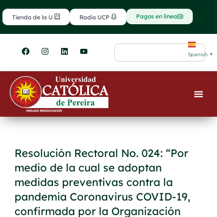
Ir
contenido
al
Pagos en línea
Tienda de la U
Radio UCP
contenido
F
I
L
Y
Search
a
n
i
o
Spanish
▼
c
s
n
u
e
t
k
t
b
a
e
u
o
g
d
b
o
r
i
e
k
a
n
m
Resolución Rectoral No. 024: “Por
medio de la cual se adoptan
medidas preventivas contra la
pandemia Coronavirus COVID-19,
confirmada por la Organización