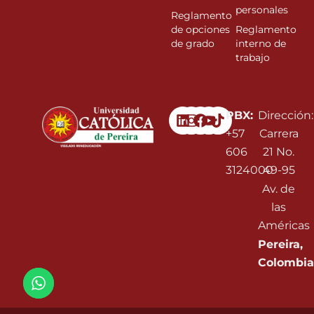
personales
Reglamento
de opciones
Reglamento
de grado
interno de
trabajo
Linkedin
Instagram
Facebook
Youtube
PBX:
Dirección:
+57
Carrera
606
21 No.
3124000
49-95
Av. de
las
Américas
Pereira,
Colombia