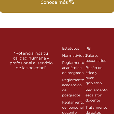
Conoce más
Estatutos
PEI
“Potenciamos tu
Normatividad
Valores
calidad humana y
pecuniarios
Reglamento
profesional al servicio
de la sociedad”
académico
Buzón de
de pregrado
ética y
buen
Reglamento
gobierno
académico
de
Reglamento
posgrados
escalafon
docente
Reglamento
del personal
Tratamiento
docente
de datos