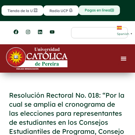
Ir
contenido
al
Pagos en línea
Tienda de la U
Radio UCP
contenido
F
I
L
Y
Search
a
n
i
o
Spanish
▼
c
s
n
u
e
t
k
t
b
a
e
u
o
g
d
b
o
r
i
e
k
a
n
m
Resolución Rectoral No. 018: “Por la
cual se amplia el cronograma de
las elecciones para representantes
de estudiantes en los Consejos
Estudiantiles de Programa, Consejo