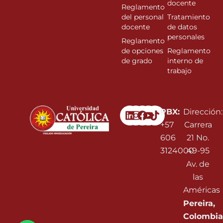
docente
Reglamento
del personal
Tratamiento
docente
de datos
personales
Reglamento
de opciones
Reglamento
de grado
interno de
trabajo
Linkedin
Instagram
Facebook
Youtube
PBX:
Dirección:
+57
Carrera
606
21 No.
3124000
49-95
Av. de
las
Américas
Pereira,
Colombia