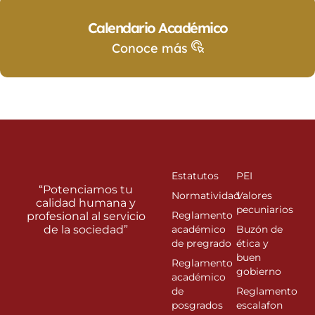
Calendario Académico
Conoce más
Estatutos
PEI
“Potenciamos tu
Normatividad
Valores
calidad humana y
pecuniarios
Reglamento
profesional al servicio
de la sociedad”
académico
Buzón de
de pregrado
ética y
buen
Reglamento
gobierno
académico
de
Reglamento
posgrados
escalafon