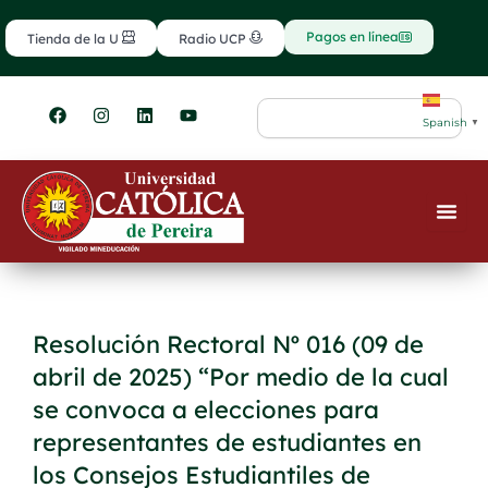
Ir
contenido
al
Pagos en línea
Tienda de la U
Radio UCP
contenido
F
I
L
Y
Search
a
n
i
o
Spanish
▼
c
s
n
u
e
t
k
t
b
a
e
u
o
g
d
b
o
r
i
e
k
a
n
m
Resolución Rectoral Nº 016 (09 de
abril de 2025) “Por medio de la cual
se convoca a elecciones para
representantes de estudiantes en
los Consejos Estudiantiles de