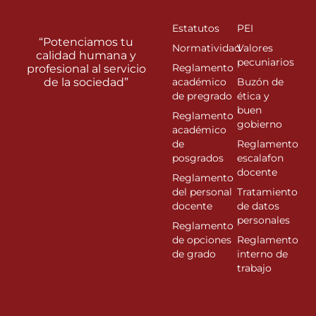
Estatutos
PEI
“Potenciamos tu
Normatividad
Valores
calidad humana y
pecuniarios
Reglamento
profesional al servicio
de la sociedad”
académico
Buzón de
de pregrado
ética y
buen
Reglamento
gobierno
académico
de
Reglamento
posgrados
escalafon
docente
Reglamento
del personal
Tratamiento
docente
de datos
personales
Reglamento
de opciones
Reglamento
de grado
interno de
trabajo