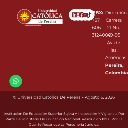
Linkedin
Instagram
Facebook
Youtube
PBX:
Dirección:
+57
Carrera
606
21 No.
3124000
49-95
Av. de
las
Américas
Pereira,
Colombia
© Universidad Católica De Pereira » Agosto 6, 2026
Institución De Educación Superior Sujeta A Inspección Y Vigilancia Por
Parte Del Ministerio De Educación Nacional. Resolución 10918 Por La
Cual Se Reconoce La Personería Jurídica.