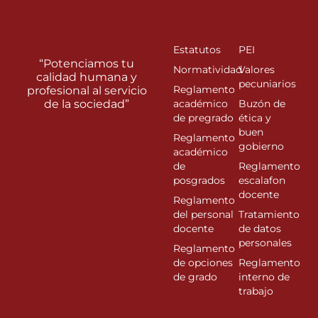
Estatutos
PEI
“Potenciamos tu
Normatividad
Valores
calidad humana y
pecuniarios
Reglamento
profesional al servicio
de la sociedad”
académico
Buzón de
de pregrado
ética y
buen
Reglamento
gobierno
académico
de
Reglamento
posgrados
escalafon
docente
Reglamento
del personal
Tratamiento
docente
de datos
personales
Reglamento
de opciones
Reglamento
de grado
interno de
trabajo