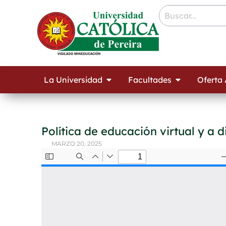
Ir
contenido
al
contenido
Open La Universidad
Open Facult
La Universidad
Facultades
Oferta
Política de educación virtual y a d
MARZO 20, 2025