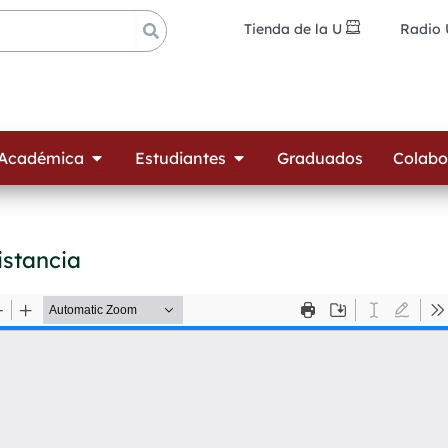
Tienda de la U
Radio
ades
Open Oferta Académica
Open Estudiantes
 Académica
Estudiantes
Graduados
Colabo
istancia