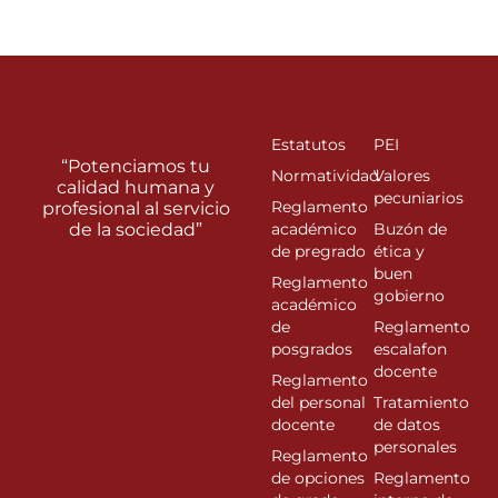
Estatutos
PEI
“Potenciamos tu
Normatividad
Valores
calidad humana y
pecuniarios
Reglamento
profesional al servicio
de la sociedad”
académico
Buzón de
de pregrado
ética y
buen
Reglamento
gobierno
académico
de
Reglamento
posgrados
escalafon
docente
Reglamento
del personal
Tratamiento
docente
de datos
personales
Reglamento
de opciones
Reglamento