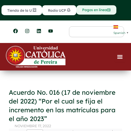
Ir
contenido
al
Pagos en línea
Tienda de la U
Radio UCP
contenido
F
I
L
Y
Search
a
n
i
o
Spanish
▼
c
s
n
u
e
t
k
t
b
a
e
u
o
g
d
b
o
r
i
e
k
a
n
m
Acuerdo No. 016 (17 de noviembre
del 2022) “Por el cual se fija el
incremento en las matrículas para
el año 2023”
NOVIEMBRE 17, 2022