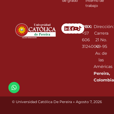
de grado
interno de
trabajo
Linkedin
Instagram
Facebook
Youtube
PBX:
Dirección:
+57
Carrera
606
21 No.
3124000
49-95
Av. de
las
Américas
Pereira,
Colombia
© Universidad Católica De Pereira » Agosto 7, 2026