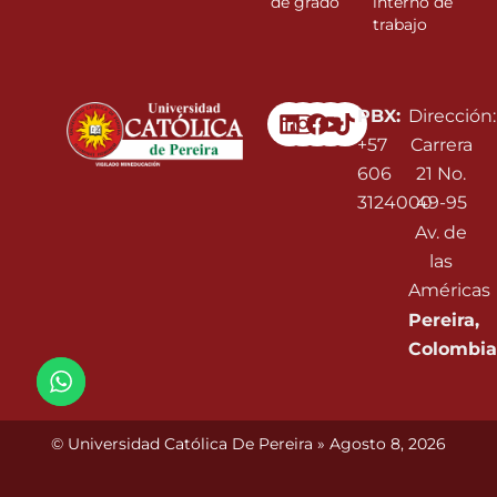
de grado
interno de
trabajo
Linkedin
Instagram
Facebook
Youtube
PBX:
Dirección:
+57
Carrera
606
21 No.
3124000
49-95
Av. de
las
Américas
Pereira,
Colombia
© Universidad Católica De Pereira » Agosto 8, 2026