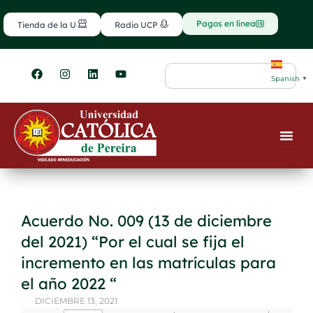
Ir
contenido
al
Pagos en línea
Tienda de la U
Radio UCP
contenido
F
I
L
Y
Search
a
n
i
o
Spanish
▼
c
s
n
u
e
t
k
t
b
a
e
u
o
g
d
b
o
r
i
e
k
a
n
m
Acuerdo No. 009 (13 de diciembre
del 2021) “Por el cual se fija el
incremento en las matrículas para
el año 2022 “
DICIEMBRE 13, 2021