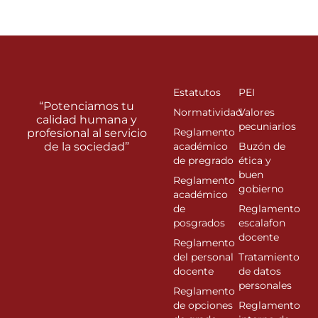
Estatutos
PEI
“Potenciamos tu
Normatividad
Valores
calidad humana y
pecuniarios
Reglamento
profesional al servicio
de la sociedad”
académico
Buzón de
de pregrado
ética y
buen
Reglamento
gobierno
académico
de
Reglamento
posgrados
escalafon
docente
Reglamento
del personal
Tratamiento
docente
de datos
personales
Reglamento
de opciones
Reglamento