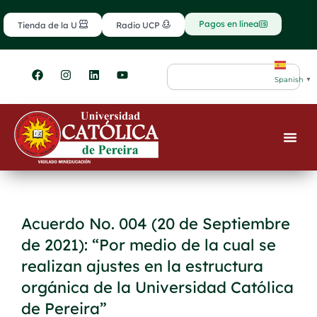
Ir
contenido
al
Pagos en línea
Tienda de la U
Radio UCP
contenido
F
I
L
Y
Search
a
n
i
o
Spanish
▼
c
s
n
u
e
t
k
t
b
a
e
u
o
g
d
b
o
r
i
e
k
a
n
m
Acuerdo No. 004 (20 de Septiembre
de 2021): “Por medio de la cual se
realizan ajustes en la estructura
orgánica de la Universidad Católica
de Pereira”