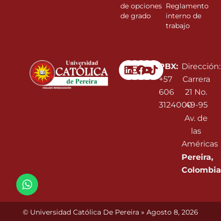
de opciones
Reglamento
de grado
interno de
trabajo
Linkedin
Instagram
Facebook
Youtube
PBX:
Dirección:
+57
Carrera
606
21 No.
3124000
49-95
Av. de
las
Américas
Pereira,
Colombia
© Universidad Católica De Pereira » Agosto 8, 2026