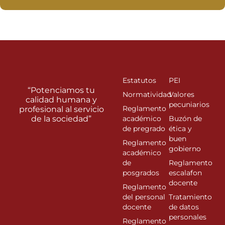
Estatutos
PEI
“Potenciamos tu
Normatividad
Valores
calidad humana y
pecuniarios
Reglamento
profesional al servicio
de la sociedad”
académico
Buzón de
de pregrado
ética y
buen
Reglamento
gobierno
académico
de
Reglamento
posgrados
escalafon
docente
Reglamento
del personal
Tratamiento
docente
de datos
personales
Reglamento