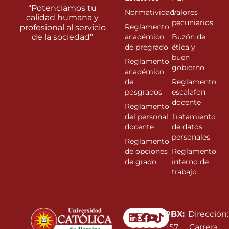
“Potenciamos tu
Normatividad
Valores
calidad humana y
pecuniarios
Reglamento
profesional al servicio
de la sociedad”
académico
Buzón de
de pregrado
ética y
buen
Reglamento
gobierno
académico
de
Reglamento
posgrados
escalafon
docente
Reglamento
del personal
Tratamiento
docente
de datos
personales
Reglamento
de opciones
Reglamento
de grado
interno de
trabajo
Linkedin
Instagram
Facebook
Youtube
PBX:
Dirección:
+57
Carrera