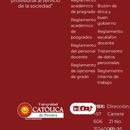
Reglamento
profesional al servicio
de la sociedad”
académico
Buzón de
de pregrado
ética y
buen
Reglamento
gobierno
académico
de
Reglamento
posgrados
escalafon
docente
Reglamento
del personal
Tratamiento
docente
de datos
personales
Reglamento
de opciones
Reglamento
de grado
interno de
trabajo
Linkedin
Instagram
Facebook
Youtube
PBX:
Dirección:
+57
Carrera
606
21 No.
3124000
49-95