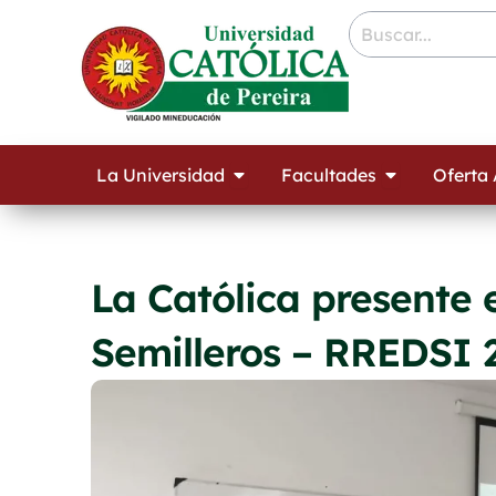
Ir
contenido
al
contenido
Open La Universidad
Open Facult
La Universidad
Facultades
Oferta
La Católica presente 
Semilleros – RREDSI 