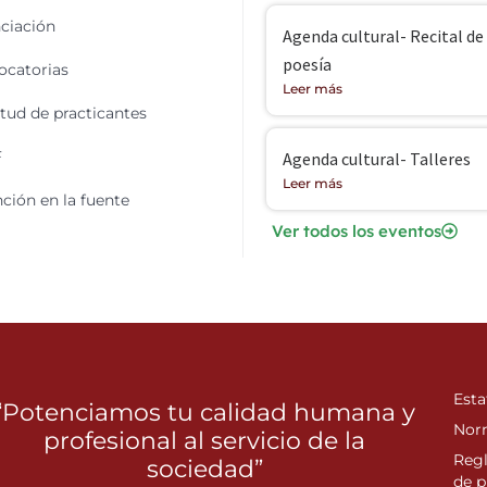
ciación
Agenda cultural- Recital de
poesía
catorias
Leer más
itud de practicantes
F
Agenda cultural- Talleres
Leer más
ción en la fuente
Ver todos los eventos
Esta
“Potenciamos tu calidad humana y
Nor
profesional al servicio de la
Reg
sociedad”
de p