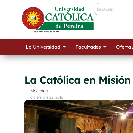
Ir
contenido
al
contenido
Open La Universidad
Open Facult
La Universidad
Facultades
Oferta
La Católica en Misió
Noticias
diciembre 22, 2016