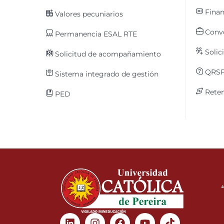
Finan
Valores pecuniarios
Convo
Permanencia ESAL RTE
Solic
Solicitud de acompañamiento
QRS
Sistema integrado de gestión
Reten
PED
Linkedin
Instagram
Facebook
Youtube