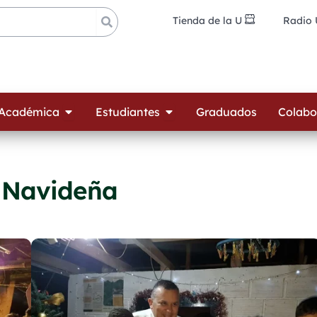
Tienda de la U
Radio
ades
Open Oferta Académica
Open Estudiantes
 Académica
Estudiantes
Graduados
Colabo
n Navideña