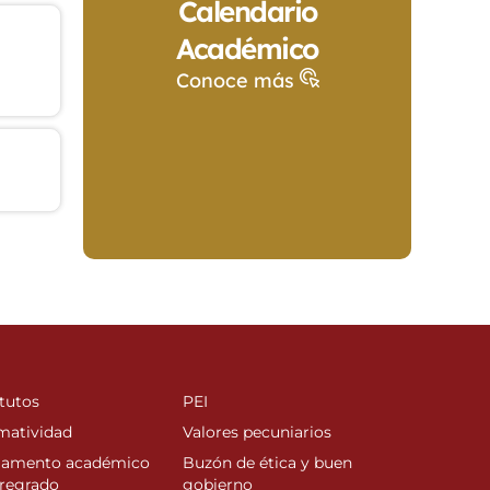
Calendario
Académico
Conoce más
tutos
PEI
matividad
Valores pecuniarios
lamento académico
Buzón de ética y buen
regrado
gobierno