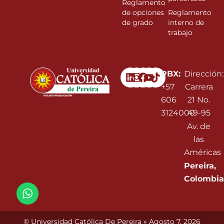
Reglamento
de opciones
Reglamento
de grado
interno de
trabajo
Linkedin
Instagram
Facebook
Youtube
PBX:
Dirección:
+57
Carrera
606
21 No.
3124000
49-95
Av. de
las
Américas
Pereira,
Colombia
© Universidad Católica De Pereira » Agosto 7, 2026