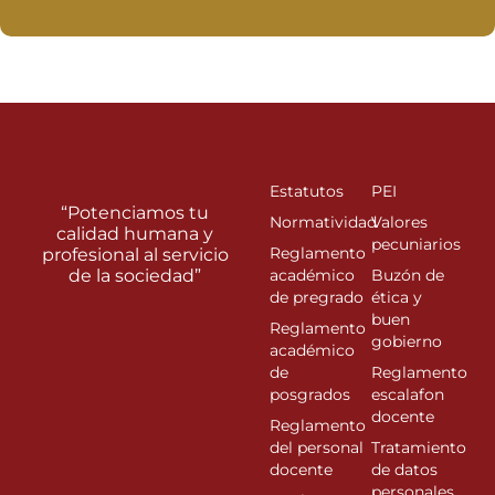
Estatutos
PEI
“Potenciamos tu
Normatividad
Valores
calidad humana y
pecuniarios
Reglamento
profesional al servicio
de la sociedad”
académico
Buzón de
de pregrado
ética y
buen
Reglamento
gobierno
académico
de
Reglamento
posgrados
escalafon
docente
Reglamento
del personal
Tratamiento
docente
de datos
personales