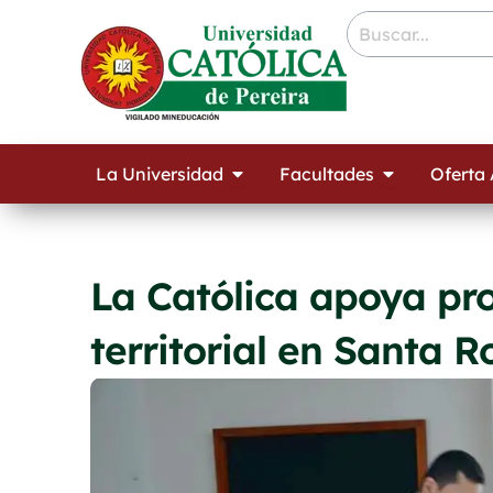
Ir
contenido
al
contenido
Open La Universidad
Open Facult
La Universidad
Facultades
Oferta
La Católica apoya pr
territorial en Santa R