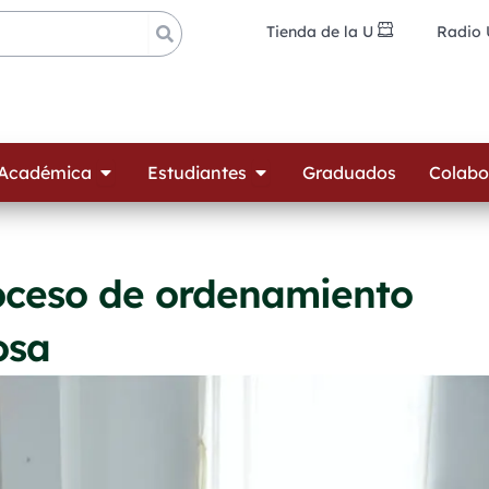
Tienda de la U
Radio
ades
Open Oferta Académica
Open Estudiantes
 Académica
Estudiantes
Graduados
Colabo
oceso de ordenamiento
osa