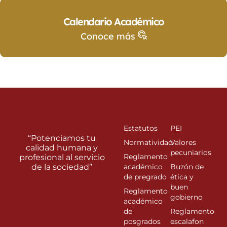
Calendario Académico
Conoce más
Estatutos
PEI
“Potenciamos tu
Normatividad
Valores
calidad humana y
pecuniarios
Reglamento
profesional al servicio
de la sociedad”
académico
Buzón de
de pregrado
ética y
buen
Reglamento
gobierno
académico
de
Reglamento
posgrados
escalafon