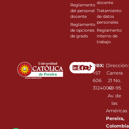
docente
Reglamento
del personal
Tratamiento
docente
de datos
personales
Reglamento
de opciones
Reglamento
de grado
interno de
trabajo
Linkedin
Instagram
Facebook
Youtube
PBX:
Dirección:
+57
Carrera
606
21 No.
3124000
49-95
Av. de
las
Américas
Pereira,
Colombia