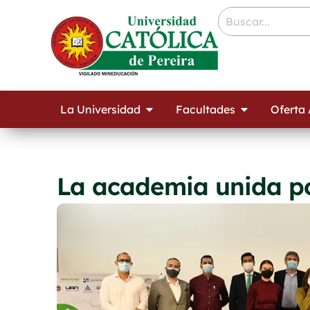
Ir
contenido
al
contenido
Open La Universidad
Open Facult
La Universidad
Facultades
Oferta
La academia unida po