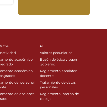
tutos
PEI
matividad
Valores pecuniarios
lamento académico
Buzón de ética y buen
regrado
gobierno
lamento académico
Reglamento escalafon
posgrados
docente
amento del personal
Tratamiento de datos
ente
personales
lamento de opciones
Reglamento interno de
rado
trabajo