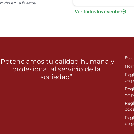
ción en la fuente
Ver todos los eventos
Esta
“Potenciamos tu calidad humana y
Nor
profesional al servicio de la
Reg
sociedad”
de p
Reg
de 
Regl
doc
Reg
de g