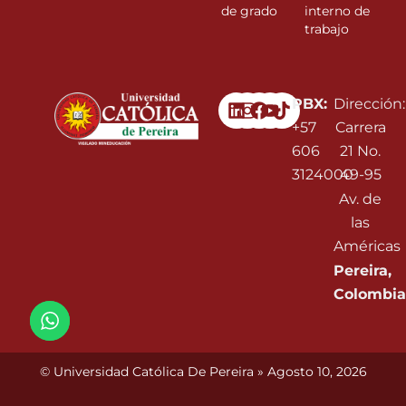
de grado
interno de
trabajo
Linkedin
Instagram
Facebook
Youtube
PBX:
Dirección:
+57
Carrera
606
21 No.
3124000
49-95
Av. de
las
Américas
Pereira,
Colombia
© Universidad Católica De Pereira » Agosto 10, 2026