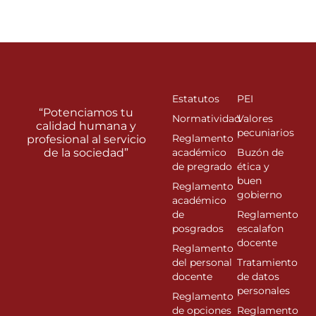
Estatutos
PEI
“Potenciamos tu
Normatividad
Valores
calidad humana y
pecuniarios
Reglamento
profesional al servicio
de la sociedad”
académico
Buzón de
de pregrado
ética y
buen
Reglamento
gobierno
académico
de
Reglamento
posgrados
escalafon
docente
Reglamento
del personal
Tratamiento
docente
de datos
personales
Reglamento
de opciones
Reglamento