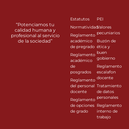
Estatutos
PEI
“Potenciamos tu
Normatividad
Valores
calidad humana y
pecuniarios
Reglamento
profesional al servicio
de la sociedad”
académico
Buzón de
de pregrado
ética y
buen
Reglamento
gobierno
académico
de
Reglamento
posgrados
escalafon
docente
Reglamento
del personal
Tratamiento
docente
de datos
personales
Reglamento
de opciones
Reglamento
de grado
interno de
trabajo