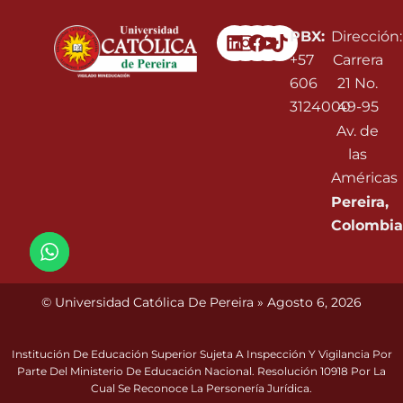
Linkedin
Instagram
Facebook
Youtube
PBX:
Dirección:
+57
Carrera
606
21 No.
3124000
49-95
Av. de
las
Américas
Pereira,
Colombia
© Universidad Católica De Pereira » Agosto 6, 2026
Institución De Educación Superior Sujeta A Inspección Y Vigilancia Por
Parte Del Ministerio De Educación Nacional. Resolución 10918 Por La
Cual Se Reconoce La Personería Jurídica.