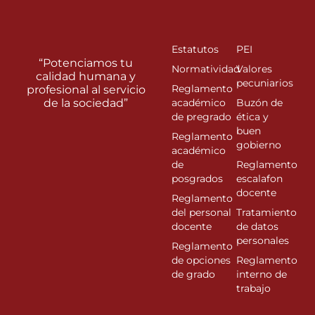
Estatutos
PEI
“Potenciamos tu
Normatividad
Valores
calidad humana y
pecuniarios
Reglamento
profesional al servicio
de la sociedad”
académico
Buzón de
de pregrado
ética y
buen
Reglamento
gobierno
académico
de
Reglamento
posgrados
escalafon
docente
Reglamento
del personal
Tratamiento
docente
de datos
personales
Reglamento
de opciones
Reglamento
de grado
interno de
trabajo