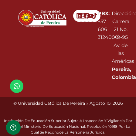
Linkedin
Instagram
Facebook
Youtube
PBX:
Dirección:
+57
Carrera
606
21 No.
3124000
49-95
Av. de
las
Américas
Pereira,
Colombia
© Universidad Católica De Pereira » Agosto 10, 2026
Institución De Educación Superior Sujeta A Inspección Y Vigilancia Por
Parte Del Ministerio De Educación Nacional. Resolución 10918 Por La
Cual Se Reconoce La Personería Jurídica.