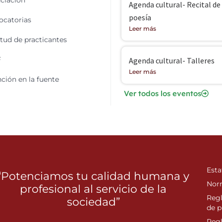
ciación
Agenda cultural- Recital de
poesía
catorias
Leer más
itud de practicantes
F
Agenda cultural- Talleres
Leer más
ción en la fuente
Ver todos los eventos
Esta
“Potenciamos tu calidad humana y
Nor
profesional al servicio de la
Reg
sociedad”
de p
Reg