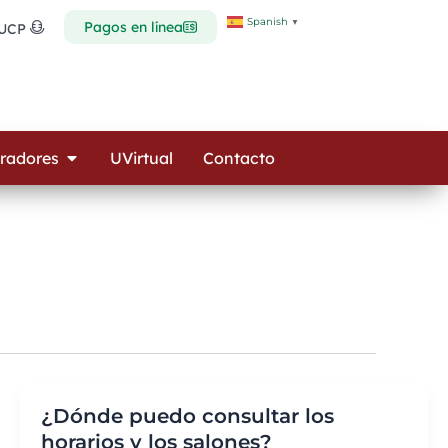
Spanish
▼
Pagos en línea
 UCP
Open Colaboradores
radores
UVirtual
Contacto
¿Dónde puedo consultar los
horarios y los salones?