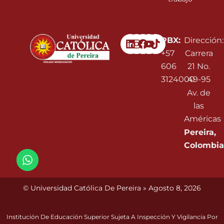
Linkedin
Instagram
Facebook
Youtube
PBX:
Dirección:
+57
Carrera
606
21 No.
3124000
49-95
Av. de
las
Américas
Pereira,
Colombia
© Universidad Católica De Pereira » Agosto 8, 2026
Institución De Educación Superior Sujeta A Inspección Y Vigilancia Por