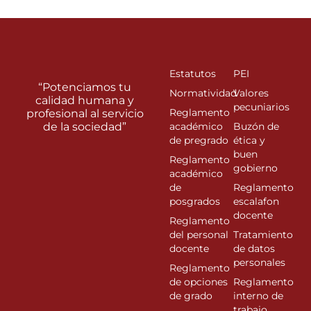
Estatutos
PEI
“Potenciamos tu
Normatividad
Valores
calidad humana y
pecuniarios
Reglamento
profesional al servicio
de la sociedad”
académico
Buzón de
de pregrado
ética y
buen
Reglamento
gobierno
académico
de
Reglamento
posgrados
escalafon
docente
Reglamento
del personal
Tratamiento
docente
de datos
personales
Reglamento
de opciones
Reglamento
de grado
interno de
trabajo