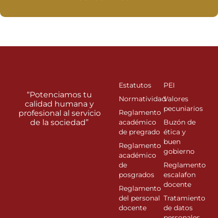
Estatutos
PEI
“Potenciamos tu
Normatividad
Valores
calidad humana y
pecuniarios
Reglamento
profesional al servicio
de la sociedad”
académico
Buzón de
de pregrado
ética y
buen
Reglamento
gobierno
académico
de
Reglamento
posgrados
escalafon
docente
Reglamento
del personal
Tratamiento
docente
de datos
personales