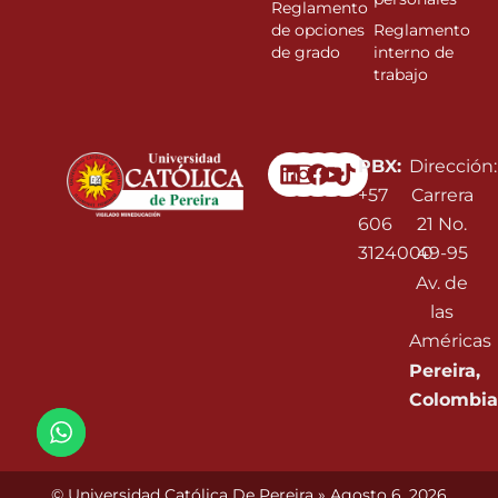
Reglamento
de opciones
Reglamento
de grado
interno de
trabajo
Linkedin
Instagram
Facebook
Youtube
PBX:
Dirección:
+57
Carrera
606
21 No.
3124000
49-95
Av. de
las
Américas
Pereira,
Colombia
© Universidad Católica De Pereira » Agosto 6, 2026