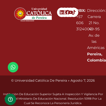
Linkedin
Instagram
Facebook
Youtube
PBX:
Dirección:
+57
Carrera
606
21 No.
3124000
49-95
Av. de
las
Américas
Pereira,
Colombia
© Universidad Católica De Pereira » Agosto 7, 2026
Institución De Educación Superior Sujeta A Inspección Y Vigilancia Por
Parte Del Ministerio De Educación Nacional. Resolución 10918 Por La
Cual Se Reconoce La Personería Jurídica.