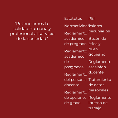
Estatutos
PEI
“Potenciamos tu
Normatividad
Valores
calidad humana y
pecuniarios
Reglamento
profesional al servicio
de la sociedad”
académico
Buzón de
de pregrado
ética y
buen
Reglamento
gobierno
académico
de
Reglamento
posgrados
escalafon
docente
Reglamento
del personal
Tratamiento
docente
de datos
personales
Reglamento
de opciones
Reglamento
de grado
interno de
trabajo