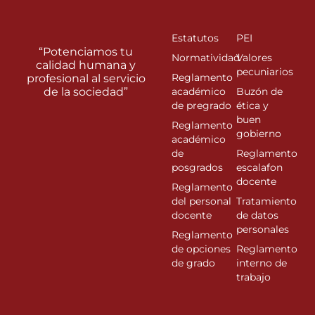
Estatutos
PEI
“Potenciamos tu
Normatividad
Valores
calidad humana y
pecuniarios
Reglamento
profesional al servicio
de la sociedad”
académico
Buzón de
de pregrado
ética y
buen
Reglamento
gobierno
académico
de
Reglamento
posgrados
escalafon
docente
Reglamento
del personal
Tratamiento
docente
de datos
personales
Reglamento
de opciones
Reglamento
de grado
interno de
trabajo